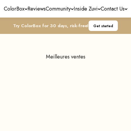
ColorBox
Reviews
Community
Inside Zuvi
Contact Us
Try ColorBox for 30 days, risk-free!
Get started
Meilleures ventes
En rupture