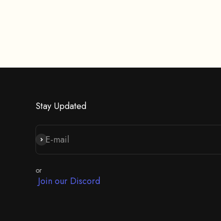
AJOUTER AU PANIER
Stay Updated
E-mail
S'inscrire
or
Join our Discord